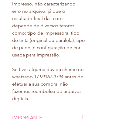
impresso, não caracterizando
erro no arquivo, já que o
resultado final das cores
depende de diversos fatores
como: tipo de impressora, tipo
de tinta (original ou paralela), tipo
de papel e configuração de cor
usada para impressão.
Se tiver alguma dúvida chame no
whatsapp 17 99167-3794 antes de
efetuar a sua compra, não
fazemos reembolso de arquivos
digitais.
IMPORTANTE
Ao finalizar o pagamento, você será
NÃO EDITAMOS O ARQUIVO
direcionado à uma tela de download,