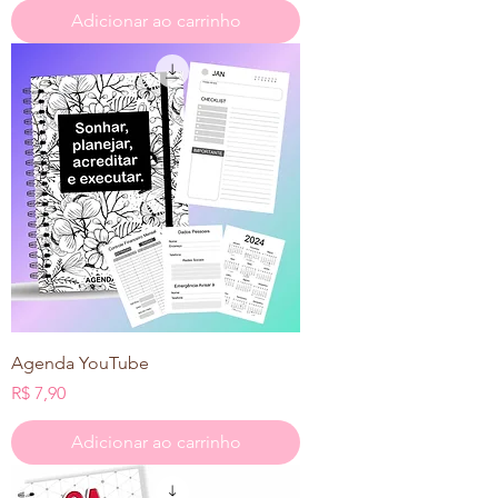
Adicionar ao carrinho
Agenda YouTube
Preço
R$ 7,90
Adicionar ao carrinho