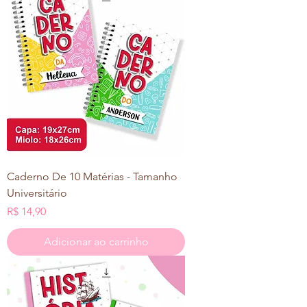
Caderno De 10 Matérias - Tamanho
Universitário
Preço
R$ 14,90
Adicionar ao carrinho