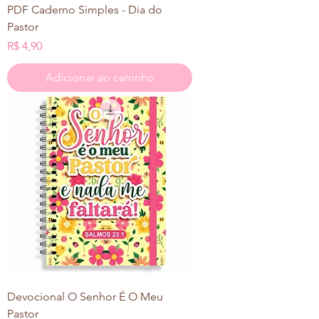
PDF Caderno Simples - Dia do
Pastor
Preço
R$ 4,90
Adicionar ao carrinho
Devocional O Senhor É O Meu
Pastor