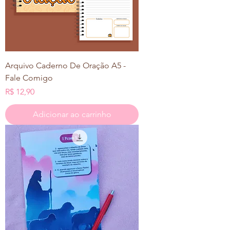
Arquivo Caderno De Oração A5 -
Fale Comigo
Preço
R$ 12,90
Adicionar ao carrinho