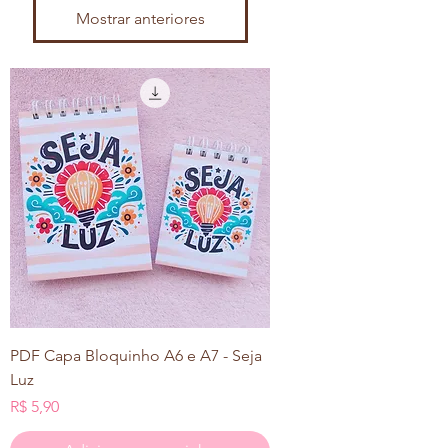
Mostrar anteriores
PDF Capa Bloquinho A6 e A7 - Seja
Luz
Preço
R$ 5,90