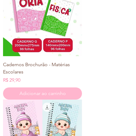
Cadernos Brochurão - Matérias
Escolares
Preço
R$ 29,90
Adicionar ao carrinho