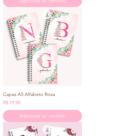
Adicionar ao carrinho
Capas A5 Alfabeto Rosa
Preço
R$ 19,90
Adicionar ao carrinho