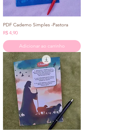
PDF Caderno Simples -Pastora
Preço
R$ 4,90
Adicionar ao carrinho