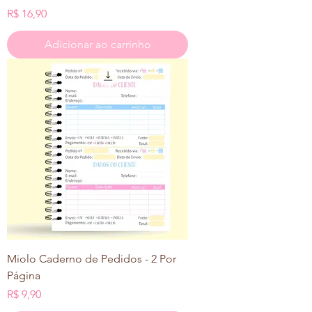
Preço
R$ 16,90
Adicionar ao carrinho
Miolo Caderno de Pedidos - 2 Por
Página
Preço
R$ 9,90