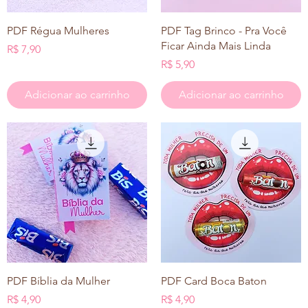
Visualização rápida
Visualização rápida
PDF Régua Mulheres
PDF Tag Brinco - Pra Você
Ficar Ainda Mais Linda
Preço
R$ 7,90
Preço
R$ 5,90
Adicionar ao carrinho
Adicionar ao carrinho
Visualização rápida
Visualização rápida
PDF Bíblia da Mulher
PDF Card Boca Baton
Preço
Preço
R$ 4,90
R$ 4,90