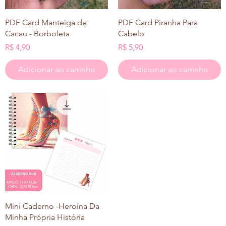
Visualização rápida
Visualização rápida
PDF Card Manteiga de
PDF Card Piranha Para
Cacau - Borboleta
Cabelo
Preço
Preço
R$ 4,90
R$ 5,90
Adicionar ao carrinho
Adicionar ao carrinho
Visualização rápida
Mini Caderno -Heroína Da
Minha Própria História