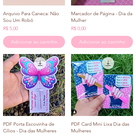
Visualização rápida
Visualização rápida
Arquivo Para Caneca: Não
Marcador de Página - Dia da
Sou Um Robô
Mulher
Preço
Preço
R$ 5,00
R$ 0,00
Adicionar ao carrinho
Adicionar ao carrinho
Visualização rápida
Visualização rápida
PDF Porta Escovinha de
PDF Card Mini Lixa Dia das
Cílios - Dia das Mulheres
Mulheres