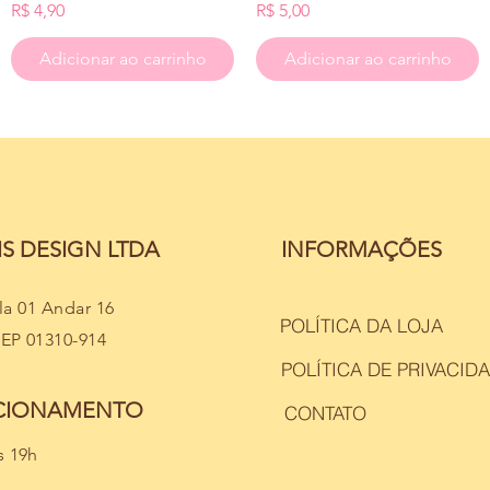
Preço
Preço
R$ 4,90
R$ 5,00
Adicionar ao carrinho
Adicionar ao carrinho
S DESIGN LTDA
INFORMAÇÕES
ala 01 Andar 16
POLÍTICA DA LOJA
CEP 01310-914
POLÍTICA DE PRIVACID
NCIONAMENTO
CONTATO
s 19h