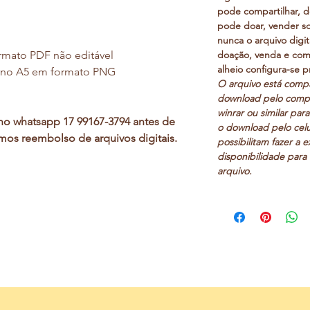
pode compartilhar, do
pode doar, vender so
nunca o arquivo digita
rmato PDF não editável
doação, venda e com
alheio configura-se p
erno A5 em formato PNG
O arquivo está comp
download pelo compu
winrar ou similar para
no whatsapp 17 99167-3794 antes de
o download pelo celu
mos reembolso de arquivos digitais.
possibilitam fazer a e
disponibilidade para 
arquivo.