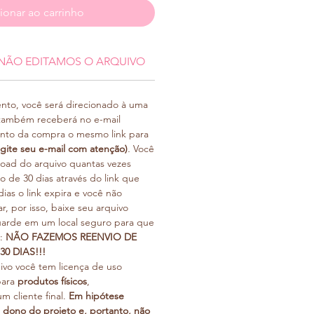
ionar ao carrinho
NÃO EDITAMOS O ARQUIVO
ento, você será direcionado à uma
 também receberá no e-mail
nto da compra o mesmo link para
igite seu e-mail com atenção)
.
Você
oad do arquivo quantas vezes
o de 30 dias através do link que
ias o link expira e você não
r, por isso, baixe seu arquivo
uarde em um local seguro para que
o:
NÃO FAZEMOS REENVIO DE
0 DIAS!!!
uivo você tem licença de uso
para
produtos físicos
,
m cliente final.
Em hipótese
 dono do projeto e, portanto, não