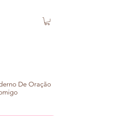
derno De Oração
Comigo