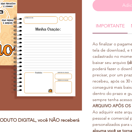
Adic
IMPORTANTE
Ao finalizar o pagam
tela de download, e
cadastrado no mome
baixar seu arquivo
(d
poderá fazer o downl
precisar, por um praz
recebeu, após os 30 d
conseguirá mais baixa
dentro do prazo e g
sempre tenha acess
ARQUIVO APÓS OS 3
Ao adquirir este arq
pessoal e comercial 
 PRODUTO DIGITAL, você NÃO receberá
personalizados para u
alguma você se torna