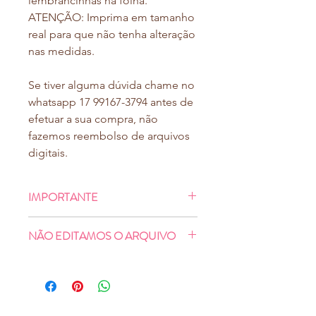
lembrancinhas na folha.
ATENÇÃO: Imprima em tamanho
real para que não tenha alteração
nas medidas.
Se tiver alguma dúvida chame no
whatsapp 17 99167-3794 antes de
efetuar a sua compra, não
fazemos reembolso de arquivos
digitais.
IMPORTANTE
Ao finalizar o pagamento, você será
NÃO EDITAMOS O ARQUIVO
direcionado à uma tela de download,
e também receberá no e-mail
- NÃO
colocamos logotipo ou
cadastrado no momento da compra o
quaisquer contatos.
mesmo link para baixar seu arquivo
- NÃO
trocamos palavra, frase, cor,
(digite seu e-mail com atenção)
.
Você
fonte, forma ou desenho.
poderá fazer o download