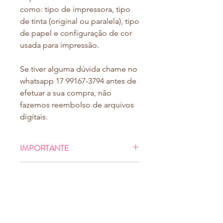
como: tipo de impressora, tipo
de tinta (original ou paralela), tipo
de papel e configuração de cor
usada para impressão.
Se tiver alguma dúvida chame no
whatsapp 17 99167-3794 antes de
efetuar a sua compra, não
fazemos reembolso de arquivos
digitais.
IMPORTANTE
Ao finalizar o pagamento, você será
NÃO EDITAMOS O ARQUIVO
direcionado à uma tela de download,
e também receberá no e-mail
- NÃO
colocamos logotipo ou
cadastrado no momento da compra o
quaisquer contatos.
mesmo link para baixar seu arquivo
- NÃO
trocamos palavra, frase, cor,
(digite seu e-mail com atenção)
.
Você