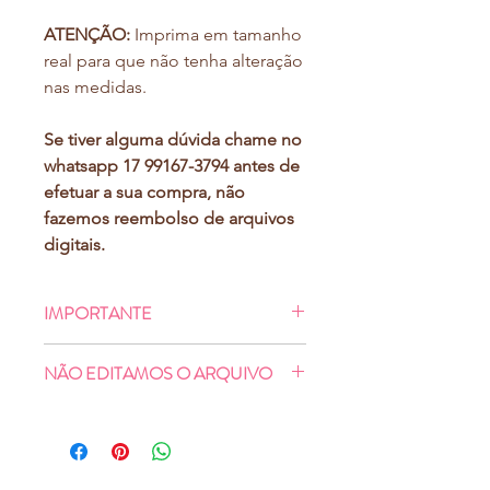
ATENÇÃO:
Imprima em tamanho
real para que não tenha alteração
nas medidas.
Se tiver alguma dúvida chame no
whatsapp 17 99167-3794 antes de
efetuar a sua compra, não
fazemos reembolso de arquivos
digitais.
IMPORTANTE
Ao finalizar o pagamento, você será
NÃO EDITAMOS O ARQUIVO
direcionado à uma tela de download,
e também receberá no e-mail
- NÃO
colocamos logotipo ou
cadastrado no momento da compra o
quaisquer contatos.
mesmo link para baixar seu arquivo
- NÃO
trocamos palavra, frase, cor,
(digite seu e-mail com atenção)
.
Você
fonte, forma ou desenho.