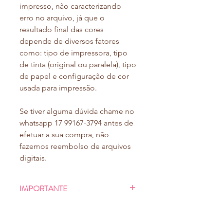
impresso, não caracterizando
erro no arquivo, já que o
resultado final das cores
depende de diversos fatores
como: tipo de impressora, tipo
de tinta (original ou paralela), tipo
de papel e configuração de cor
usada para impressão.
Se tiver alguma dúvida chame no
whatsapp 17 99167-3794 antes de
efetuar a sua compra, não
fazemos reembolso de arquivos
digitais.
IMPORTANTE
Ao finalizar o pagamento, você será
NÃO EDITAMOS O ARQUIVO
direcionado à uma tela de download,