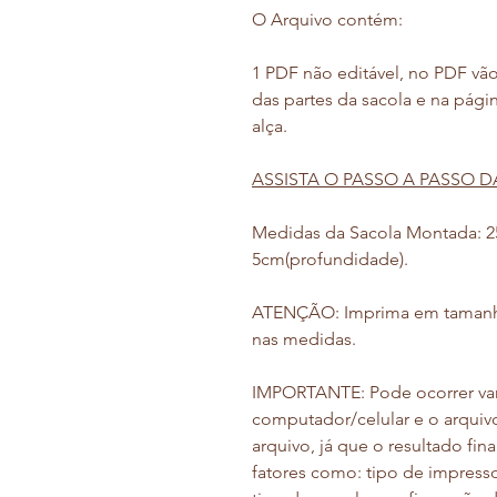
O Arquivo contém:
1 PDF não editável, no PDF vão 
das partes da sacola e na págin
alça.
ASSISTA O PASSO A PASSO
Medidas da Sacola Montada: 25c
5cm(profundidade).
ATENÇÃO: Imprima em tamanho 
nas medidas.
IMPORTANTE: Pode ocorrer vari
computador/celular e o arquiv
arquivo, já que o resultado fi
fatores como: tipo de impressora