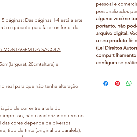
pessoal e comerci
personalizados par
alguma você se to
5 páginas: Das páginas 1-4 está a arte
portanto, não pode
a 5 o gabarito para fazer os furos da
arquivo digital. V
o seu produto físi
(Lei Direitos Autor
 DA MONTAGEM DA SACOLA
compartilhamento 
configura-se prátic
m(largura), 20cm(altura) e
real para que não tenha alteração
ação de cor entre a tela do
o impresso, não caracterizando erro no
nal das cores depende de diversos
, tipo de tinta (original ou paralela),