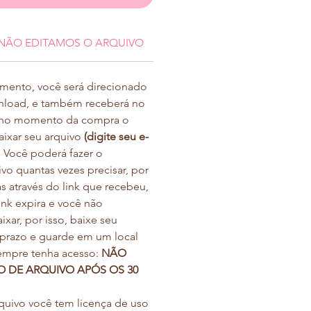
NÃO EDITAMOS O ARQUIVO
amento, você será direcionado
nload, e também receberá no
o no momento da compra o
aixar seu arquivo
(digite seu e-
.
Você poderá fazer o
o quantas vezes precisar, por
s através do link que recebeu,
ink expira e você não
xar, por isso, baixe seu
 prazo e guarde em um local
empre tenha acesso:
NÃO
O DE ARQUIVO APÓS OS 30
rquivo você tem licença de uso