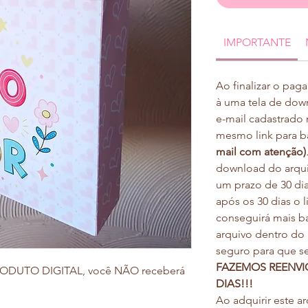
IMPORTANTE
Ao finalizar o pag
à uma tela de dow
e-mail cadastrad
mesmo link para b
mail com atenção)
download do arquiv
um prazo de 30 dia
após os 30 dias o l
conseguirá mais bai
arquivo dentro do
seguro para que s
FAZEMOS REENVI
 PRODUTO DIGITAL, você NÃO receberá
DIAS!!!
Ao adquirir este a